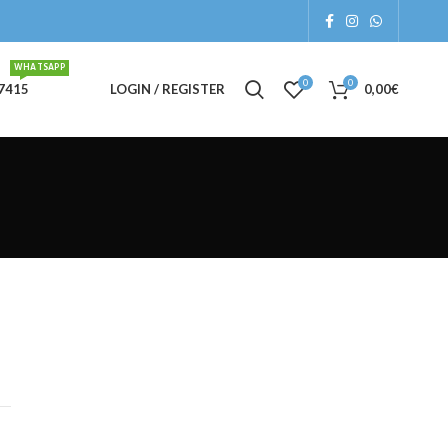
WHATSAPP
0
0
7415
LOGIN / REGISTER
0,00
€