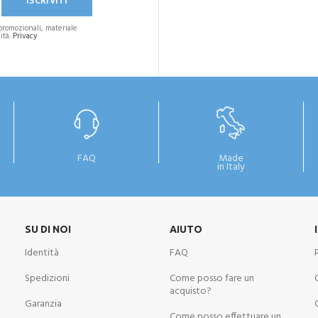
promozionali, materiale
ità.
Privacy
FAQ
Made
in Italy
SU DI NOI
AIUTO
Identità
FAQ
Spedizioni
Come posso fare un
acquisto?
Garanzia
Come posso effettuare un