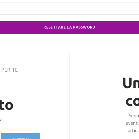
RESETTARE LA PASSWORD
PER TE
Un
c
to
Segui
tà
eventi
artic